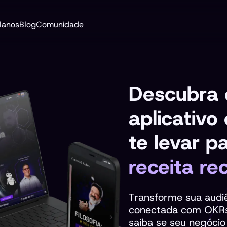
lanos
Blog
Comunidade
Descubra
aplicativo
te levar p
receita re
Transforme sua aud
conectada com OKR
saiba se seu negócio