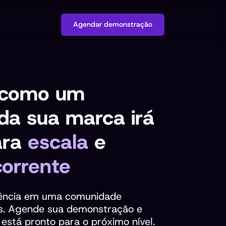
Agendar demonstração
 como um
 da sua marca irá
ara
escala
e
corrente
iência em uma comunidade
s.
Agende sua demonstração e
 está pronto para o próximo nível.